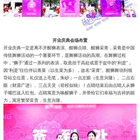
开业庆典会场布置
开业庆典一定是离不开醒狮表演、醒狮点睛、醒狮采青，采青是中国
传统舞狮活动的一个重要环节，是舞狮活动的高潮。在舞狮过程
中，“狮子”通过一系列的表演，取悬挂于高处或置于盆中的“利是”，
因“利是”往往伴以青菜（以生菜为多），故名“采青”。醒狮舞动到领
导站立位置，礼仪送上毛笔，朱砂；一点左眼（生意兴隆）、二点右
眼（财源广进）、三点天灵（前程似锦）！点睛结束后由点睛人从狮
子嘴巴送入红包。点睛寓意为唤醒狮子，并带给它们幸福与吉祥的能
力，寓意繁荣富贵，生意兴隆。