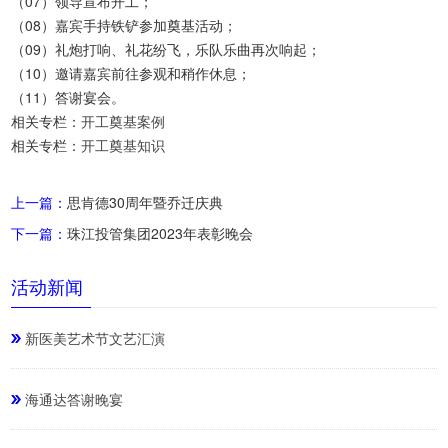
（07）领导宣布开工；
（08）嘉宾手持铁铲参加奠基活动；
（09）礼炮打响、礼花纷飞，乐队乐曲再次响起；
（10）邀请嘉宾前往参观和稍作休息；
（11）答谢宴会。
相关专栏：
开工奠基案例
相关专栏：
开工奠基知识
上一篇：
思肯德30周年暨乔迁庆典
下一篇：
珠江投管集团2023年表彰晚会
活动新闻
新医美艺术节文艺汇演
海通达答谢晚宴