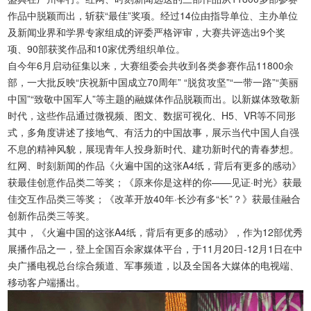
作品中脱颖而出，斩获“最佳”奖项。经过14位由指导单位、主办单位
及新闻业界和学界专家组成的评委严格评审，大赛共评选出9个奖
项、90部获奖作品和10家优秀组织单位。
自今年6月启动征集以来，大赛组委会共收到各类参赛作品11800余
部，一大批反映“庆祝新中国成立70周年” “脱贫攻坚”“一带一路”“美丽
中国”“致敬中国军人”等主题的融媒体作品脱颖而出。以新媒体致敬新
时代，这些作品通过微视频、图文、数据可视化、H5、VR等不同形
式，多角度讲述了接地气、有活力的中国故事，展示当代中国人自强
不息的精神风貌，展现青年人投身新时代、建功新时代的青春梦想。
红网、时刻新闻的作品《火遍中国的这张A4纸，背后有更多的感动》
获最佳创意作品类二等奖；《原来你是这样的你——见证·时光》获最
佳交互作品类三等奖；《改革开放40年·长沙有多“长”？》获最佳融合
创新作品类三等奖。
其中，《火遍中国的这张A4纸，背后有更多的感动》，作为12部优秀
展播作品之一，登上全国百余家媒体平台，于11月20日-12月1日在中
央广播电视总台综合频道、军事频道，以及全国各大媒体的电视端、
移动客户端播出。