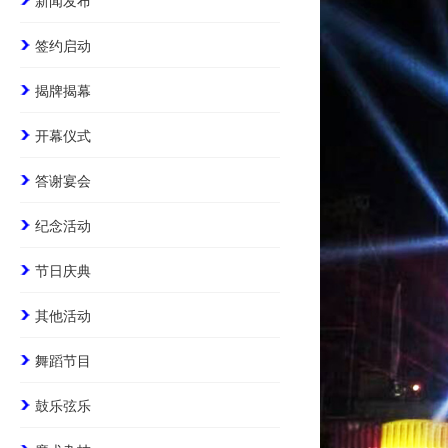
新闻发布
签约启动
揭牌揭幕
开幕仪式
答谢宴会
纪念活动
节日庆典
其他活动
舞蹈节目
鼓乐弦乐