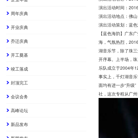
演出活动时间：2016
周年庆典
演出活动地点：佛山·
演出活动策划：蓝色
开业庆典
【蓝色海韵】广东广
乔迁庆典
海，气氛热烈，20
湖音乐节，除了珠三
开工奠基
开序幕。上半场，珠
乐队成立于2004
竣工落成
事实上，千灯湖音乐
封顶完工
面均有进一步“升级
社，这次专程从广州
会议会务
高峰论坛
新品发布