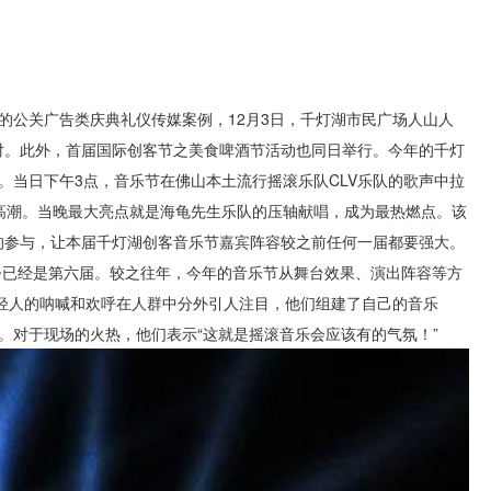
的公关广告类庆典礼仪传媒案例，12月3日，千灯湖市民广场人山人
派对。此外，首届国际创客节之美食啤酒节活动也同日举行。今年的千灯
当日下午3点，音乐节在佛山本土流行摇滚乐队CLV乐队的歌声中拉
高潮。当晚最大亮点就是海龟先生乐队的压轴献唱，成为最热燃点。该
队的参与，让本届千灯湖创客音乐节嘉宾阵容较之前任何一届都要强大。
今已经是第六届。较之往年，今年的音乐节从舞台效果、演出阵容等方
年轻人的呐喊和欢呼在人群中分外引人注目，他们组建了自己的音乐
。对于现场的火热，他们表示“这就是摇滚音乐会应该有的气氛！”