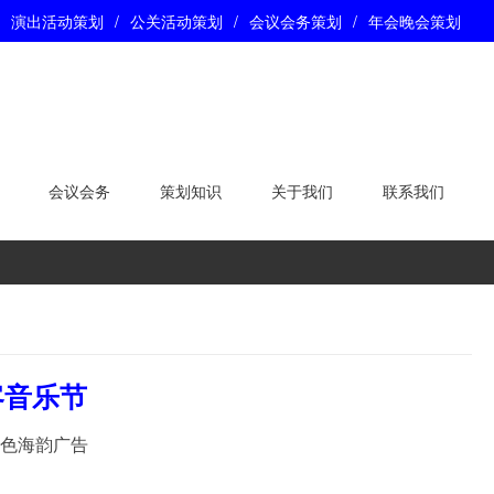
演出活动策划
/
公关活动策划
/
会议会务策划
/
年会晚会策划
会议会务
策划知识
关于我们
联系我们
客音乐节
蓝色海韵广告