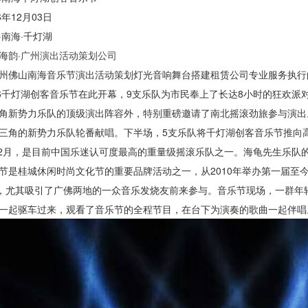
年12月03日
南海·千灯湖
海韵·
广州演出活动策划公司
州佛山南海音乐节演出活动策划灯光音响舞台搭建租赁公司专业服务执行
16千灯湖创客音乐节在此开幕，9支乐队为市民奉上了长达8小时的狂欢
角新势力乐队的顶级演出阵容外，特别重磅邀请了南北摇滚劲旅参与演出。
三角的新势力乐队轮番献唱。下半场，5支乐队将千灯湖创客音乐节推向
年12月，是目前中国乐迷认可度最高的重量级摇滚乐队之一。海龟先生乐
节是桂城休闲时尚文化节的重要品牌活动之一，从2010年举办第一届至
”，尤其吸引了广佛两地的一众音乐发烧友前来参与。音乐节现场，一群
一起驱车过来，观看了音乐节的全程节目，在台下为演奏的歌曲一起伴唱