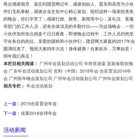
再次感谢领导、嘉宾到团贷网过年，感谢创始人、股东和高管为小伙
伴们无私奉献，感谢企业文化中心精心策划、组织这样一场美轮美奂
的晚会，你们辛苦了；感谢行政、财务、新闻等中心，及礼仪、客服
等部门的工作人员，还有全体演员的辛勤付出——为这场晚会，一些
小伙伴加班加点很多个日日夜夜，即便晚会过程中，工作人员仍然坚
守在各自的岗位。亲爱的团粉和小伙伴们，团贷网大家庭的2017年会
圆满结束了。预祝大家鸡年大吉！身体健康！合家欢乐，万事如意！
明年我们再见！
本栏目相关阅读：
广州年会策划活动公司
年终答谢宴
迎新春联欢晚
会
广东年会活动策划公司
安利（中国）2018年会
合富置业2016年
会
广州新年晚会策划公司
广州年会活动策划公司
广州年会策划公司
相关专栏：
年会活动策划
上一篇：
2015合富置业年会
下一篇：
佳莱2016全球年会
活动新闻