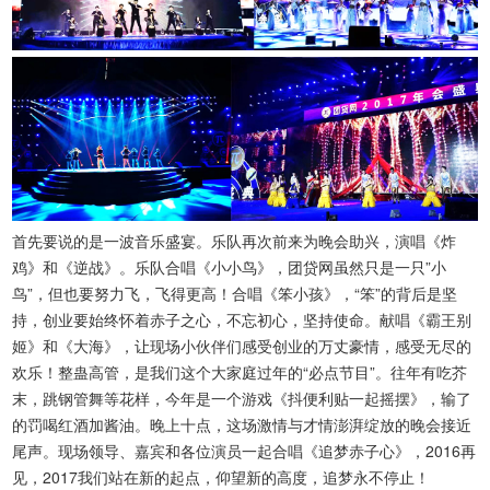
首先要说的是一波音乐盛宴。乐队再次前来为晚会助兴，演唱《炸
鸡》和《逆战》。乐队合唱《小小鸟》，团贷网虽然只是一只”小
鸟”，但也要努力飞，飞得更高！合唱《笨小孩》，“笨”的背后是坚
持，创业要始终怀着赤子之心，不忘初心，坚持使命。献唱《霸王别
姬》和《大海》，让现场小伙伴们感受创业的万丈豪情，感受无尽的
欢乐！整蛊高管，是我们这个大家庭过年的“必点节目”。往年有吃芥
末，跳钢管舞等花样，今年是一个游戏《抖便利贴一起摇摆》，输了
的罚喝红酒加酱油。晚上十点，这场激情与才情澎湃绽放的晚会接近
尾声。现场领导、嘉宾和各位演员一起合唱《追梦赤子心》，2016再
见，2017我们站在新的起点，仰望新的高度，追梦永不停止！