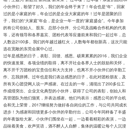
小伙伴们，盼望了好久，我们的年会终于来了！年会也是“年”，回家
过的是小家庭的年，年会过的是企业大家庭的年！过年是团聚的日
子，我们的“大家庭”年会，是企业一年一度的“家庭盛会”。今年参加
的有公司创始人、股东、总部小伙伴、分公司及战略合作机构的代表
等，还有领导和各界嘉宾、团粉代表等应邀前来和我们一起过年，总
人数达2100多。我们的年越过越红火，人数每年都创新高，这次只能
选在宽敞的东莞会展中心过。
过年是感恩的日子，表彰、回馈、感恩。硕果累累的2016，我们企业
的快速发展、各项业绩的取得，离不开社会各界人士的鼓励和关怀，
离不开千万团粉的宝贵信任和大力支持，也离不开小伙伴们的辛勤工
作、忘我拼搏。过年也是我们表达感恩的日子，在此对团粉朋友，及
所有关心团贷网人说一声感谢。在过去的一年，涌现出了200多位工
作成绩突出、企业文化典型的小伙伴，获得了公司的表彰，创始人和
高管团队为他们颁奖，并表达感谢。他们均表示：感恩公司的平台机
会和无上荣誉，2017继续努力做好各自岗位的工作，与公司共同成长
进步！为感谢和回馈更多小伙伴的辛勤付出，公司今年同样备了丰盛
的年夜饭给大家。小伙伴们围坐在一起，一边看着精彩的表演，一边
品味着美食，欢声笑语，酒不醉人人自醉，集体的温暖让每个人沉浸