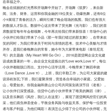
在幸福之中。
晚会在炫丽的灯光秀和开场舞中开始了。开场舞《筑梦》，来自新
闻、法务、财务、运营和你我金融的19位美女，劲爆热舞，还有6位
小π展现了青春的活力，瞬间引燃了晚会现场的氛围。我们也有强大
的数据人才队伍。数据中心这次带来了荧光舞《光与影》，我们的首
席数据官每年年会都领舞，今年再次给我们带来新惊喜！市场中心的
小伙伴们给我们带来了小品《那一年我们错过的那支舞》，在带来欢
笑的同时，为我们带来关于时间与亲情的思考。技术中心美貌与才情
并存，是我们春晚舞台的常客，她今年为大家带来电影《泰坦尼克
号》的主题曲《My Heart Will Go On》。2016是团贷网企业文化建
设成效显著的一年，由企业文化提炼出的"Love work,Love π”，每位
小伙伴都能脱口而出。支付中心活学活用，今晚带来了舞蹈串烧
《Love Dance ,Love π》。上班，我们辛勤工作，为公司大家庭的建
设添砖加瓦;下班，我们凝聚亲情，营造各自幸福的小家庭。父爱如
山，母爱如水。你我金融和唐山分公司共同策划表演节目《老爸》，
让小伙伴们深受感染。信贷中心的小伙伴带来了唯美的舞蹈《律》，
以及音乐舞蹈《风控，我们人在这里》，展现了团贷网风控官们的风
采，他们肩负神圣使命，平衡业务风险与收益关系、保护每一位投资
者与客户利益，为他们喝彩！表演怎么少得了分公司的小伙伴呢，无