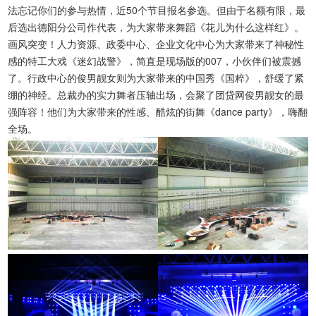
法忘记你们的参与热情，近50个节目报名参选。但由于名额有限，最
后选出德阳分公司作代表，为大家带来舞蹈《花儿为什么这样红》。
画风突变！人力资源、政委中心、企业文化中心为大家带来了神秘性
感的特工大戏《迷幻战警》，简直是现场版的007，小伙伴们被震撼
了。行政中心的俊男靓女则为大家带来的中国秀《国粹》，舒缓了紧
绷的神经。总裁办的实力舞者压轴出场，会聚了团贷网俊男靓女的最
强阵容！他们为大家带来的性感、酷炫的街舞《dance party》，嗨翻
全场。