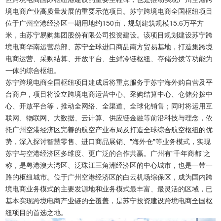
境电商产业高质量发展的重要示范项目。苏宁跨境电商全国枢纽项目
位于广州空港经济区一期用地约150亩，规划建筑规模15.6万平方
米，由苏宁易购集团股份有限公司投资建设。该项目规划建设苏宁跨
境电商华南运营总部、苏宁全球进口商品南方贸易基地，打造集跨境
电商运营、采购结算、开放平台、生鲜冷链枢纽、存储分拨等功能为
一体的综合枢纽。
苏宁跨境电商全国枢纽项目建成后将重点服务于苏宁海外购自营及平
台商户，项目将设立跨境电商运营中心、采购结算中心、仓储分拨中
心、开放平台等，推动全网络、全渠道、全球化销售；同时将运用互
联网、物联网、大数据、云计算、供应链金融等前沿科技与理念，依
托广州空港经济区完善的航空产业布局及打造全球综合航空枢纽的优
势，深入探讨智慧零售、进口商品展销、"海外仓"等业务模式，实现
苏宁与空港经济区多维度、更广泛的合作共赢。广州有"千年商都"之
称，是粤港澳大湾区、泛珠江三角洲经济区的中心城市，也是一带一
路的枢纽城市。位于广州空港经济区的白云机场综保区，成为国内跨
境电商业务模式的主要发源地和业务模式最丰富、最灵活的区域，已
基本实现跨境电商产业链的全覆盖，是苏宁投资建设跨境电商全国枢
纽项目的首选之地。