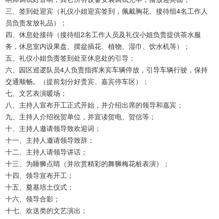
三、签到处迎宾（礼仪小姐迎宾签到，佩戴胸花、接待组4名工作人
员负责发放礼品）；
四、休息处接待（接待组2名工作人员及礼仪小姐负责提供茶水服
务，休息室内设果盘、摆盆插花、植物、湿巾、饮水机等）；
五、礼仪小姐负责签到处至休息处的引导；
六、园区巡逻队员4人负责指挥来宾车辆停放，引导车辆行驶，保持
交通顺畅。（提前划分好贵宾、嘉宾停车区）；
七、文艺表演暖场；
八、主持人宣布开工正式开始，并介绍出席的领导和嘉宾；
九、主持人介绍祝贺单位，并宣读贺电、贺信等；
十、主持人邀请领导致欢迎词；
十一、主持人邀请领导致辞；
十二、主持人请领导讲话；
十三、为睡狮点睛（并欣赏精彩的舞狮梅花桩表演）；
十四、领导宣布开工；
十五、奠基培土仪式；
十六、领导合影；
十七、欢送类的文艺演出；