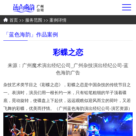
首页
>>
服务范围
>> 案例详情
「蓝色海韵」作品案例
彩蝶之恋
来源：广州魔术演出经纪公司_广州杂技演出经纪公司-蓝
色海韵广告
杂技艺术类节目之《彩蝶之恋》，彩蝶之恋是中国杂技的传统节目之
一。表演时，演员们用一根长约一米，只有铅笔粗细的竿子顶着碟
底，晃动旋转，使碟盘上下起伏，远远观瞧似迎风而立的荷叶，又若
飞舞的彩蝶，优美而抒情。（广州蓝色海韵演出经纪公司-演艺资源）